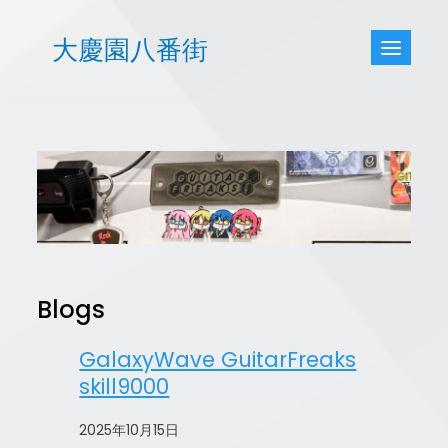
Skip
to
大慶園八番街
content
Blogs
GalaxyWave GuitarFreaks
skill9000
2025年10月15日