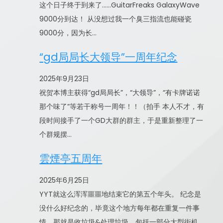
这个日子终于到来了……GuitarFreaks GalaxyWave
9000分到达！ 从没想过我一个臭三指流也能碰瓷
9000分，因为长…
“gd局局长大领导”一周年纪念
2025年9月23日
祝贺本博主获得“gd局局长”，“大领导”，“有卡牌诺诺
那个味了”等若干称号一周年！！（拍手 本人不才，有
段时间接手了一个GD大群的群主，于是重新整理了一
个群规摆…
雲煙亭五周年
2025年6月25日
YYT就这么浑浑噩噩地结束它的第五个年头。 纪念是
没什么好纪念的，毕竟这个地方每年都在重复一件事
情，那就是收垃圾&处理垃圾，包括一部分大型街机